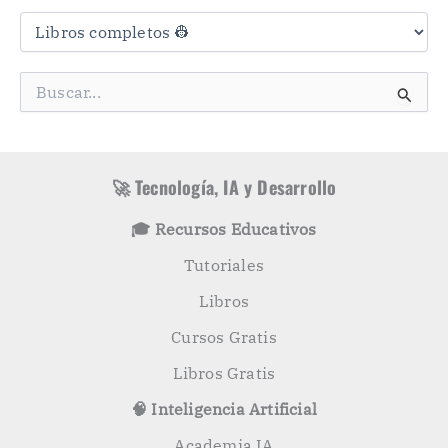
C
a
t
e
g
B
o
u
r
s
í
c
a
a
s
r
🚀 Tecnología, IA y Desarrollo
p
o
🎓 Recursos Educativos
r
:
Tutoriales
Libros
Cursos Gratis
Libros Gratis
🧠 Inteligencia Artificial
Academia IA