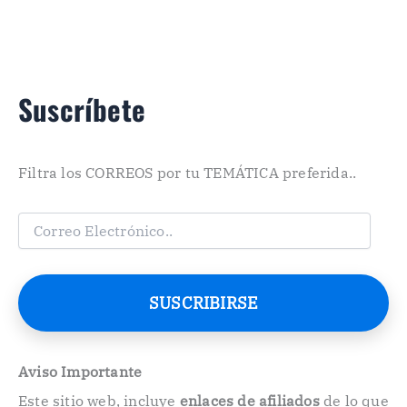
Suscríbete
Filtra los CORREOS por tu TEMÁTICA preferida..
C
o
r
r
e
SUSCRIBIRSE
o
E
l
e
Aviso Importante
c
Este sitio web, incluye
enlaces de afiliados
de lo que
t