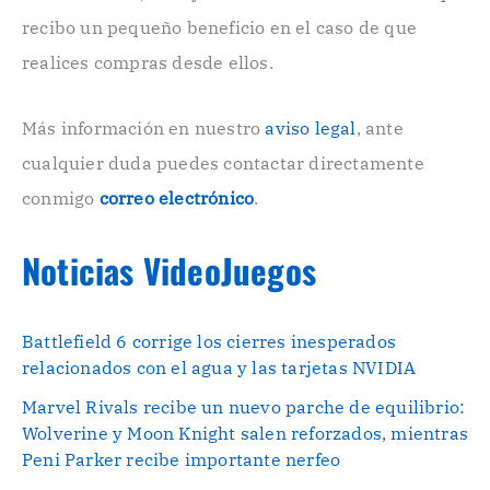
r
recibo un pequeño beneficio en el caso de que
ó
n
realices compras desde ellos.
i
c
o
Más información en nuestro
aviso legal
, ante
.
cualquier duda puedes contactar directamente
.
conmigo
correo electrónico
.
Noticias VideoJuegos
Battlefield 6 corrige los cierres inesperados
relacionados con el agua y las tarjetas NVIDIA
Marvel Rivals recibe un nuevo parche de equilibrio:
Wolverine y Moon Knight salen reforzados, mientras
Peni Parker recibe importante nerfeo