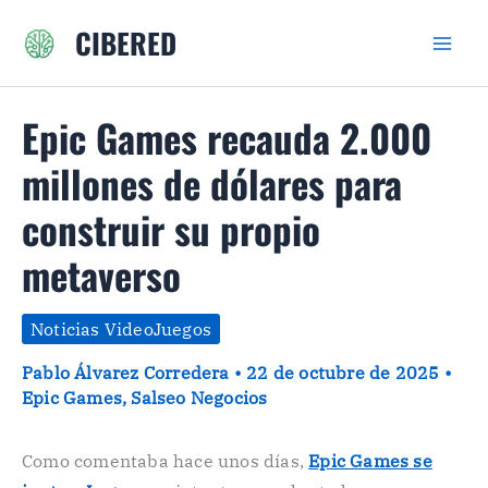
Ir
CIBERED
al
contenido
Epic Games recauda 2.000
millones de dólares para
construir su propio
metaverso
Noticias VideoJuegos
Pablo Álvarez Corredera
•
22 de octubre de 2025
•
Epic Games
,
Salseo Negocios
Como comentaba hace unos días,
Epic Games se