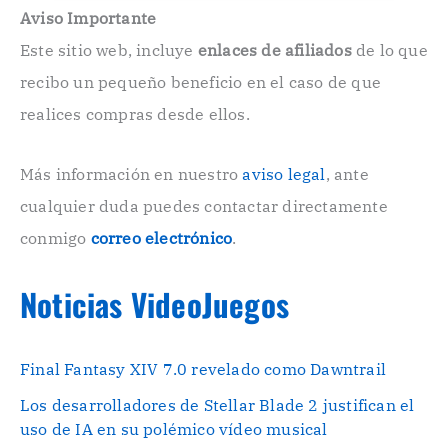
e
Aviso Importante
c
Este sitio web, incluye
enlaces de afiliados
de lo que
t
r
recibo un pequeño beneficio en el caso de que
ó
n
realices compras desde ellos.
i
c
o
Más información en nuestro
aviso legal
, ante
.
cualquier duda puedes contactar directamente
.
conmigo
correo electrónico
.
Noticias VideoJuegos
Final Fantasy XIV 7.0 revelado como Dawntrail
Los desarrolladores de Stellar Blade 2 justifican el
uso de IA en su polémico vídeo musical