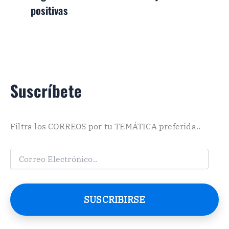
positivas
Suscríbete
Filtra los CORREOS por tu TEMÁTICA preferida..
C
o
r
r
e
SUSCRIBIRSE
o
E
l