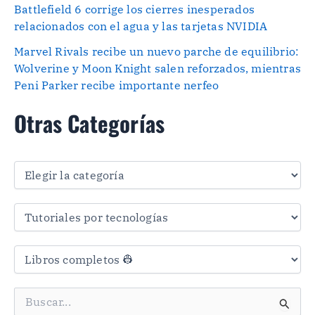
Battlefield 6 corrige los cierres inesperados
relacionados con el agua y las tarjetas NVIDIA
Marvel Rivals recibe un nuevo parche de equilibrio:
Wolverine y Moon Knight salen reforzados, mientras
Peni Parker recibe importante nerfeo
Otras Categorías
O
t
r
a
s
C
a
t
e
g
B
o
u