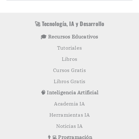
r
s
í
c
a
a
s
r
🚀 Tecnología, IA y Desarrollo
p
o
🎓 Recursos Educativos
r
:
Tutoriales
Libros
Cursos Gratis
Libros Gratis
🧠 Inteligencia Artificial
Academia IA
Herramientas IA
Noticias IA
👨‍💻 Programación