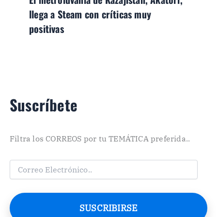
llega a Steam con críticas muy
positivas
Suscríbete
Filtra los CORREOS por tu TEMÁTICA preferida..
C
o
r
r
e
SUSCRIBIRSE
o