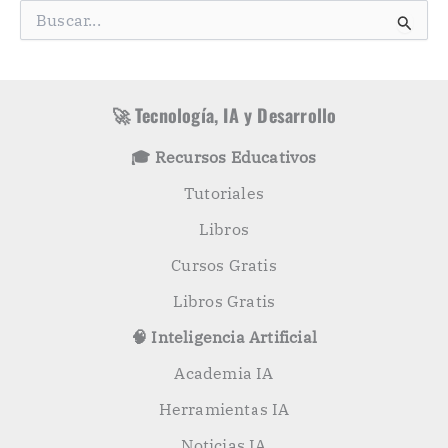
g
B
o
u
r
s
í
c
a
a
s
r
🚀 Tecnología, IA y Desarrollo
p
o
🎓 Recursos Educativos
r
:
Tutoriales
Libros
Cursos Gratis
Libros Gratis
🧠 Inteligencia Artificial
Academia IA
Herramientas IA
Noticias IA