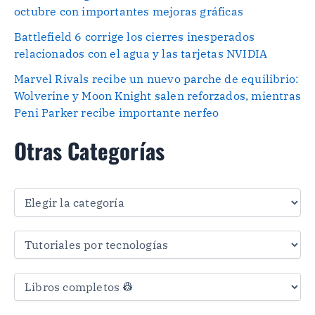
octubre con importantes mejoras gráficas
Battlefield 6 corrige los cierres inesperados
relacionados con el agua y las tarjetas NVIDIA
Marvel Rivals recibe un nuevo parche de equilibrio:
Wolverine y Moon Knight salen reforzados, mientras
Peni Parker recibe importante nerfeo
Otras Categorías
O
t
r
a
s
C
a
t
e