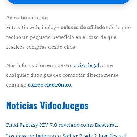
E
l
e
Aviso Importante
c
Este sitio web, incluye
enlaces de afiliados
de lo que
t
r
recibo un pequeño beneficio en el caso de que
ó
n
realices compras desde ellos.
i
c
o
Más información en nuestro
aviso legal
, ante
.
cualquier duda puedes contactar directamente
.
conmigo
correo electrónico
.
Noticias VideoJuegos
Final Fantasy XIV 7.0 revelado como Dawntrail
Los desarrolladores de Stellar Blade 2 justifican el