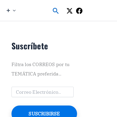
Buscar
➕
Suscríbete
Filtra los CORREOS por tu
TEMÁTICA preferida..
C
o
r
r
e
SUSCRIBIRSE
o