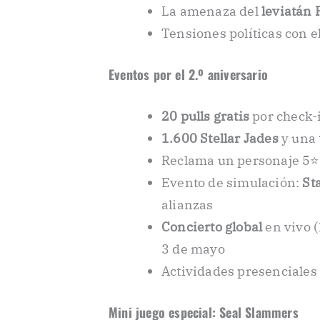
La amenaza del
leviatán 
Tensiones políticas con e
Eventos por el 2.º aniversario
20 pulls gratis
por check-i
1.600 Stellar Jades
y una
Reclama un personaje 5⭐
Evento de simulación:
St
alianzas
Concierto global
en vivo (
3 de mayo
Actividades presenciales
Mini juego especial: Seal Slammers