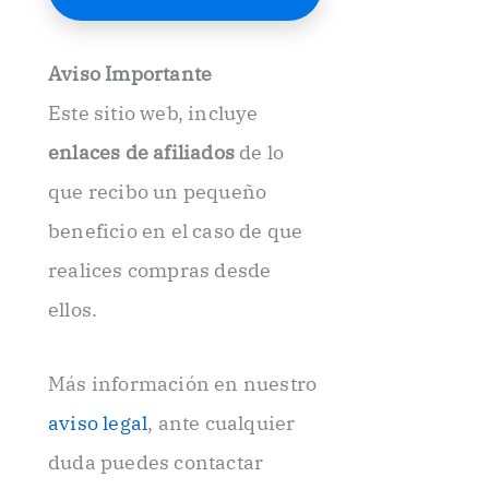
E
l
e
Aviso Importante
c
t
Este sitio web, incluye
r
ó
enlaces de afiliados
de lo
n
i
que recibo un pequeño
c
beneficio en el caso de que
o
.
realices compras desde
.
ellos.
Más información en nuestro
aviso legal
, ante cualquier
duda puedes contactar