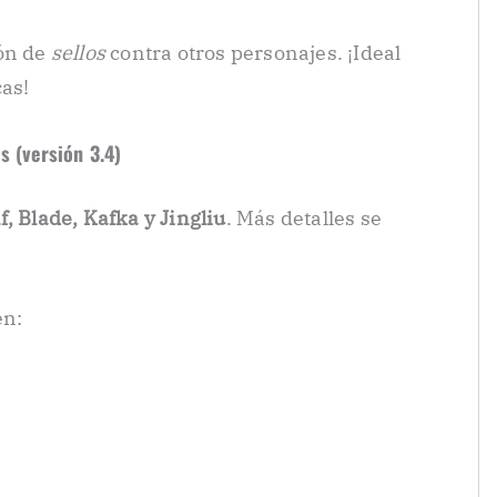
ión de
sellos
contra otros personajes. ¡Ideal
cas!
s (versión 3.4)
f, Blade, Kafka y Jingliu
. Más detalles se
en: