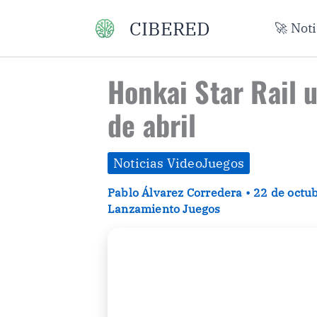
Ir
CIBERED
🚀 Not
al
contenido
Honkai Star Rail 
de abril
Noticias VideoJuegos
Pablo Álvarez Corredera
•
22 de octu
Lanzamiento Juegos