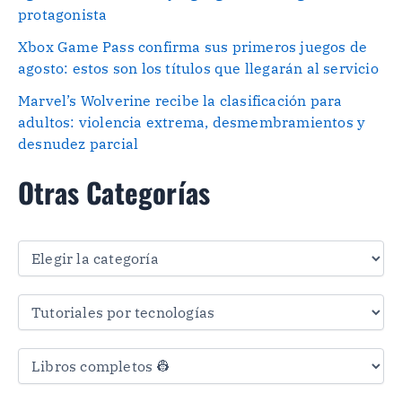
protagonista
Xbox Game Pass confirma sus primeros juegos de
agosto: estos son los títulos que llegarán al servicio
Marvel’s Wolverine recibe la clasificación para
adultos: violencia extrema, desmembramientos y
desnudez parcial
Otras Categorías
O
t
r
a
s
C
a
t
e