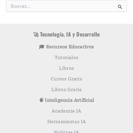
g
B
o
u
r
s
í
c
a
a
s
r
🚀 Tecnología, IA y Desarrollo
p
o
🎓 Recursos Educativos
r
:
Tutoriales
Libros
Cursos Gratis
Libros Gratis
🧠 Inteligencia Artificial
Academia IA
Herramientas IA
Noticias IA