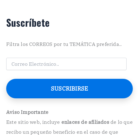
Suscríbete
Filtra los CORREOS por tu TEMÁTICA preferida..
C
o
r
r
e
SUSCRIBIRSE
o
E
l
e
Aviso Importante
c
Este sitio web, incluye
enlaces de afiliados
de lo que
t
r
recibo un pequeño beneficio en el caso de que
ó