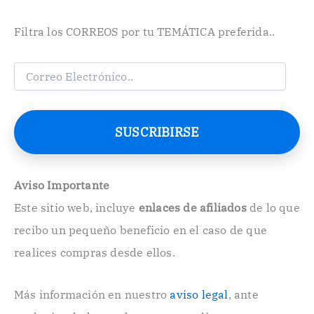
Filtra los CORREOS por tu TEMÁTICA preferida..
C
o
r
r
e
SUSCRIBIRSE
o
E
l
e
Aviso Importante
c
Este sitio web, incluye
enlaces de afiliados
de lo que
t
r
recibo un pequeño beneficio en el caso de que
ó
n
realices compras desde ellos.
i
c
o
Más información en nuestro
aviso legal
, ante
.