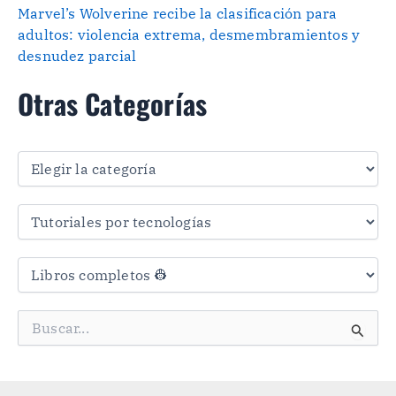
Marvel’s Wolverine recibe la clasificación para
adultos: violencia extrema, desmembramientos y
desnudez parcial
Otras Categorías
O
t
r
a
s
C
a
t
e
g
B
o
u
r
s
í
c
a
a