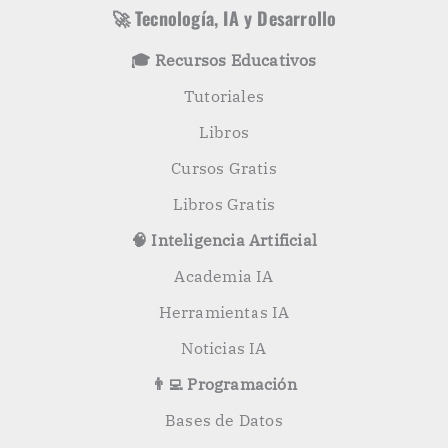
s
r
🚀 Tecnología, IA y Desarrollo
p
o
🎓 Recursos Educativos
r
:
Tutoriales
Libros
Cursos Gratis
Libros Gratis
🧠 Inteligencia Artificial
Academia IA
Herramientas IA
Noticias IA
👨‍💻 Programación
Bases de Datos