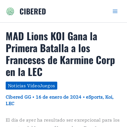
Ir
CIBERED
al
contenido
MAD Lions KOI Gana la
Primera Batalla a los
Franceses de Karmine Corp
en la LEC
Noticias VideoJuegos
Cibered GG
•
16 de enero de 2024
•
eSports
,
Koi
,
LEC
El día de ayer ha resultado ser excepcional para los