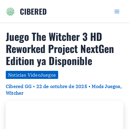
Ir
CIBERED
al
contenido
Juego The Witcher 3 HD
Reworked Project NextGen
Edition ya Disponible
Noticias VideoJuegos
Cibered GG
•
22 de octubre de 2025
•
Mods Juegos
,
Witcher