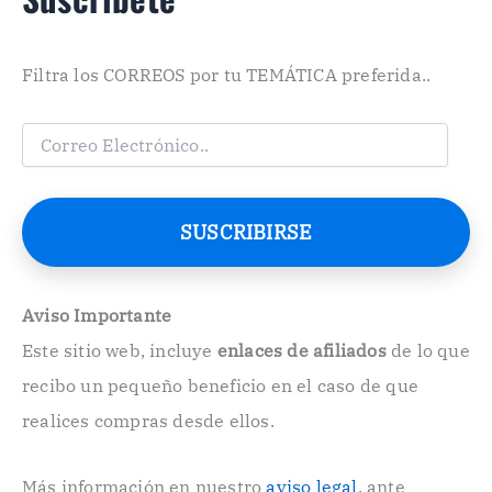
Filtra los CORREOS por tu TEMÁTICA preferida..
C
o
r
r
e
SUSCRIBIRSE
o
E
l
e
Aviso Importante
c
Este sitio web, incluye
enlaces de afiliados
de lo que
t
r
recibo un pequeño beneficio en el caso de que
ó
n
realices compras desde ellos.
i
c
o
Más información en nuestro
aviso legal
, ante