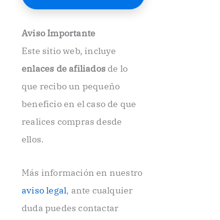
E
l
e
Aviso Importante
c
t
Este sitio web, incluye
r
ó
enlaces de afiliados
de lo
n
i
que recibo un pequeño
c
beneficio en el caso de que
o
.
realices compras desde
.
ellos.
Más información en nuestro
aviso legal
, ante cualquier
duda puedes contactar