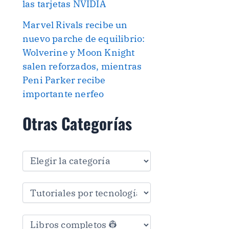
las tarjetas NVIDIA
Marvel Rivals recibe un
nuevo parche de equilibrio:
Wolverine y Moon Knight
salen reforzados, mientras
Peni Parker recibe
importante nerfeo
Otras Categorías
O
t
r
a
s
C
a
t