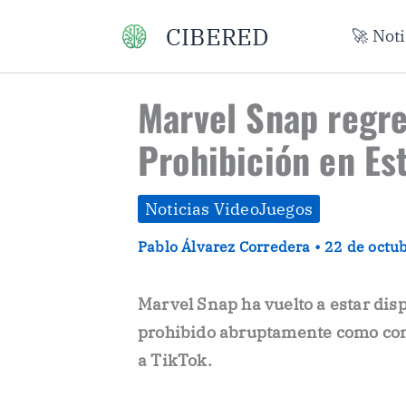
Ir
CIBERED
🚀 Not
al
contenido
Marvel Snap regre
Prohibición en Es
Noticias VideoJuegos
Pablo Álvarez Corredera
•
22 de octu
Marvel Snap ha vuelto a estar dis
prohibido abruptamente como con
a TikTok.