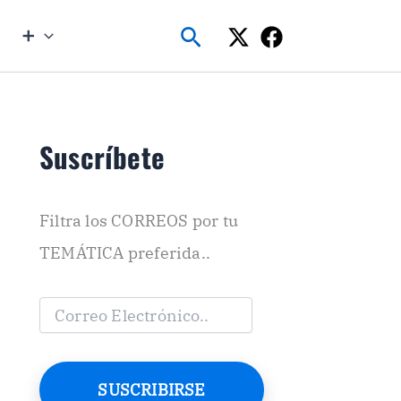
Buscar
➕
Suscríbete
Filtra los CORREOS por tu
TEMÁTICA preferida..
C
o
r
r
e
SUSCRIBIRSE
o