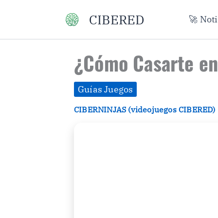
Ir
CIBERED
🚀 Not
al
contenido
¿Cómo Casarte en
Guías Juegos
CIBERNINJAS (videojuegos CIBERED)