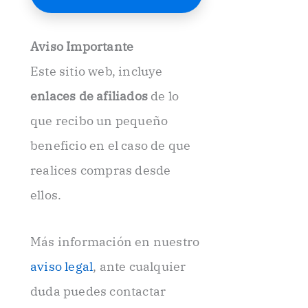
E
l
e
Aviso Importante
c
t
Este sitio web, incluye
r
ó
enlaces de afiliados
de lo
n
i
que recibo un pequeño
c
beneficio en el caso de que
o
.
realices compras desde
.
ellos.
Más información en nuestro
aviso legal
, ante cualquier
duda puedes contactar