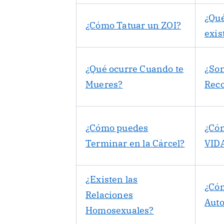
¿Qu
¿Cómo Tatuar un ZOI?
exis
¿Qué ocurre Cuando te
¿Son
Mueres?
Reco
¿Cómo puedes
¿Cóm
Terminar en la Cárcel?
VID
¿Existen las
¿Có
Relaciones
Aut
Homosexuales?