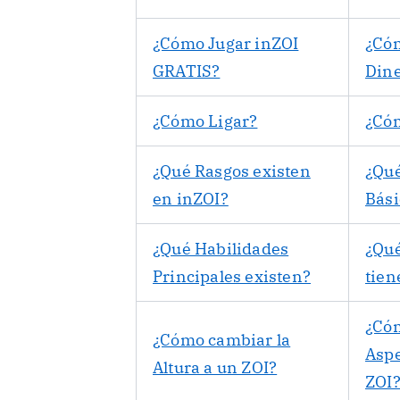
¿Cómo Jugar inZOI
¿Có
GRATIS?
Din
¿Cómo Ligar?
¿Có
¿Qué Rasgos existen
¿Qu
en inZOI?
Bási
¿Qué Habilidades
¿Qué
Principales existen?
tien
¿Cóm
¿Cómo cambiar la
Aspe
Altura a un ZOI?
ZOI