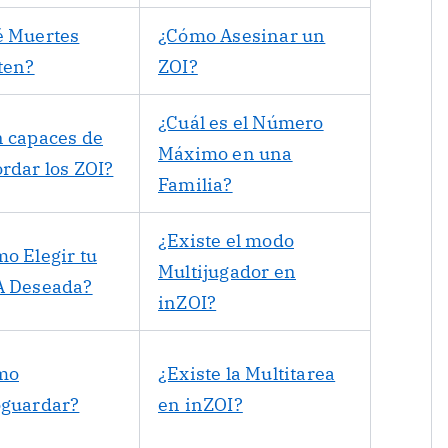
é Muertes
¿Cómo Asesinar un
ten?
ZOI?
¿Cuál es el Número
 capaces de
Máximo en una
rdar los ZOI?
Familia?
¿Existe el modo
o Elegir tu
Multijugador en
A Deseada?
inZOI?
mo
¿Existe la Multitarea
oguardar?
en inZOI?