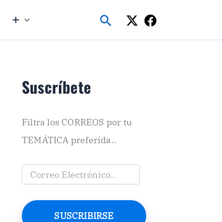
Buscar
➕
Suscríbete
Filtra los CORREOS por tu
TEMÁTICA preferida..
C
o
r
r
e
SUSCRIBIRSE
o