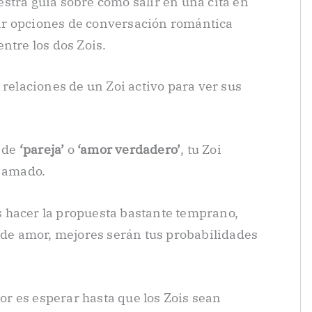
stra guía sobre cómo salir en una cita en
r opciones de conversación romántica
ntre los dos Zois.
 relaciones de un Zoi activo para ver sus
l de
‘pareja’
o
‘amor verdadero’
, tu Zoi
r amado.
 hacer la propuesta bastante temprano,
a de amor, mejores serán tus probabilidades
jor es esperar hasta que los Zois sean