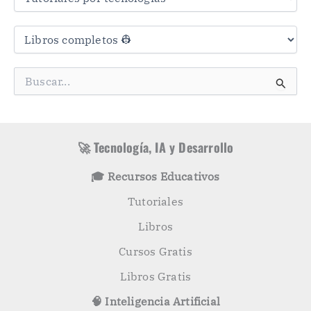
s
C
a
t
e
g
B
o
u
r
s
í
c
a
a
s
r
🚀 Tecnología, IA y Desarrollo
p
o
🎓 Recursos Educativos
r
:
Tutoriales
Libros
Cursos Gratis
Libros Gratis
🧠 Inteligencia Artificial