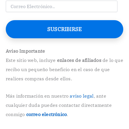
C
o
r
r
e
SUSCRIBIRSE
o
E
l
e
Aviso Importante
c
Este sitio web, incluye
enlaces de afiliados
de lo que
t
r
recibo un pequeño beneficio en el caso de que
ó
n
realices compras desde ellos.
i
c
o
Más información en nuestro
aviso legal
, ante
.
cualquier duda puedes contactar directamente
.
conmigo
correo electrónico
.