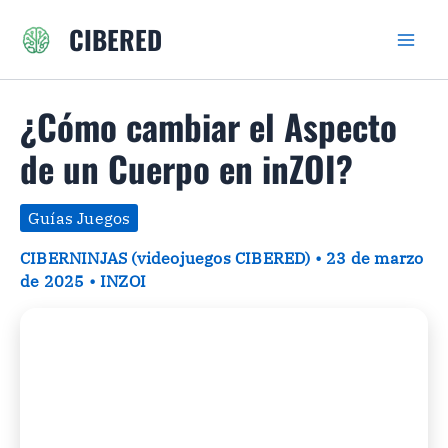
Ir
CIBERED
al
contenido
¿Cómo cambiar el Aspecto
de un Cuerpo en inZOI?
Guías Juegos
CIBERNINJAS (videojuegos CIBERED)
•
23 de marzo
de 2025
•
INZOI