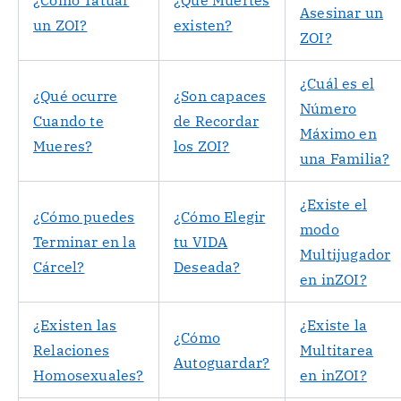
Asesinar un
un ZOI?
existen?
ZOI?
¿Cuál es el
¿Qué ocurre
¿Son capaces
Número
Cuando te
de Recordar
Máximo en
Mueres?
los ZOI?
una Familia?
¿Existe el
¿Cómo puedes
¿Cómo Elegir
modo
Terminar en la
tu VIDA
Multijugador
Cárcel?
Deseada?
en inZOI?
¿Existen las
¿Existe la
¿Cómo
Relaciones
Multitarea
Autoguardar?
Homosexuales?
en inZOI?