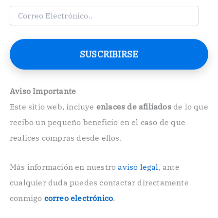
C
o
r
r
e
SUSCRIBIRSE
o
E
l
e
Aviso Importante
c
Este sitio web, incluye
enlaces de afiliados
de lo que
t
r
recibo un pequeño beneficio en el caso de que
ó
n
realices compras desde ellos.
i
c
o
Más información en nuestro
aviso legal
, ante
.
cualquier duda puedes contactar directamente
.
conmigo
correo electrónico
.