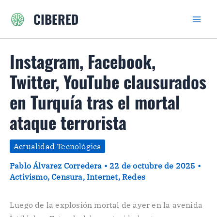
Ir
CIBERED
al
contenido
Instagram, Facebook,
Twitter, YouTube clausurados
en Turquía tras el mortal
ataque terrorista
Actualidad Tecnológica
Pablo Álvarez Corredera
•
22 de octubre de 2025
•
Activismo
,
Censura
,
Internet
,
Redes
Luego de la explosión mortal de ayer en la avenida