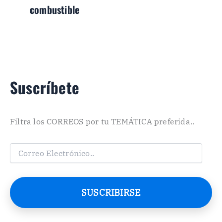
combustible
Suscríbete
Filtra los CORREOS por tu TEMÁTICA preferida..
C
o
r
r
e
SUSCRIBIRSE
o
E
l