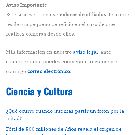
e
Aviso Importante
c
Este sitio web, incluye
enlaces de afiliados
de lo que
t
r
recibo un pequeño beneficio en el caso de que
ó
n
realices compras desde ellos.
i
c
o
Más información en nuestro
aviso legal
, ante
.
cualquier duda puedes contactar directamente
.
conmigo
correo electrónico
.
Ciencia y Cultura
¿Qué ocurre cuando intentas partir un fotón por la
mitad?
Fósil de 500 millones de Años revela el origen de