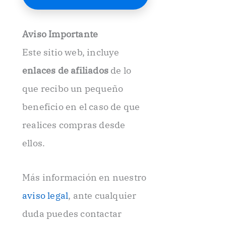
E
l
e
Aviso Importante
c
t
Este sitio web, incluye
r
ó
enlaces de afiliados
de lo
n
i
que recibo un pequeño
c
beneficio en el caso de que
o
.
realices compras desde
.
ellos.
Más información en nuestro
aviso legal
, ante cualquier
duda puedes contactar