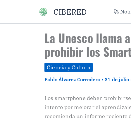
Ir
CIBERED
🚀 Not
al
contenido
La Unesco llama a
prohibir los Smar
Ciencia y Cultura
Pablo Álvarez Corredera
•
31 de juli
Los smartphone deben prohibirse 
intento por mejorar el aprendizaje
recomienda un informe reciente d