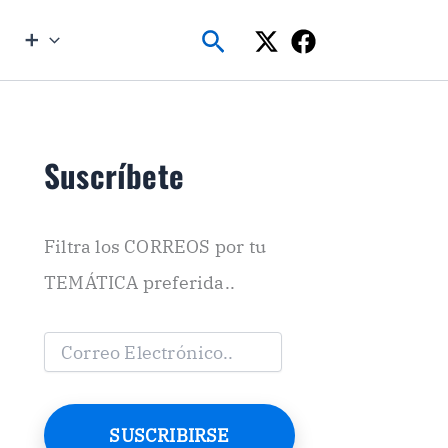
Buscar
➕
Suscríbete
Filtra los CORREOS por tu
TEMÁTICA preferida..
C
o
r
r
e
SUSCRIBIRSE
o