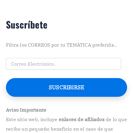
Suscríbete
Filtra los CORREOS por tu TEMÁTICA preferida..
C
o
r
r
e
SUSCRIBIRSE
o
E
l
e
Aviso Importante
c
Este sitio web, incluye
enlaces de afiliados
de lo que
t
r
recibo un pequeño beneficio en el caso de que
ó