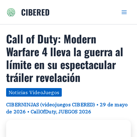
Ir
CIBERED
al
contenido
Call of Duty: Modern
Warfare 4 lleva la guerra al
límite en su espectacular
tráiler revelación
Noticias VideoJuegos
CIBERNINJAS (videojuegos CIBERED)
•
29 de mayo
de 2026
•
CallOfDuty
,
JUEGOS 2026