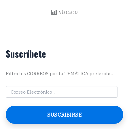
Vistas:
0
Suscríbete
Filtra los CORREOS por tu TEMÁTICA preferida..
C
o
r
r
e
SUSCRIBIRSE
o
E