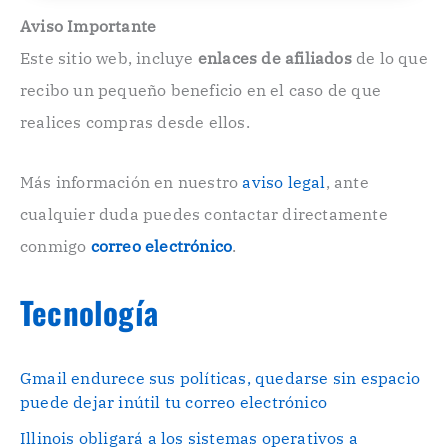
l
e
Aviso Importante
c
Este sitio web, incluye
enlaces de afiliados
de lo que
t
r
recibo un pequeño beneficio en el caso de que
ó
n
realices compras desde ellos.
i
c
o
Más información en nuestro
aviso legal
, ante
.
cualquier duda puedes contactar directamente
.
conmigo
correo electrónico
.
Tecnología
Gmail endurece sus políticas, quedarse sin espacio
puede dejar inútil tu correo electrónico
Illinois obligará a los sistemas operativos a