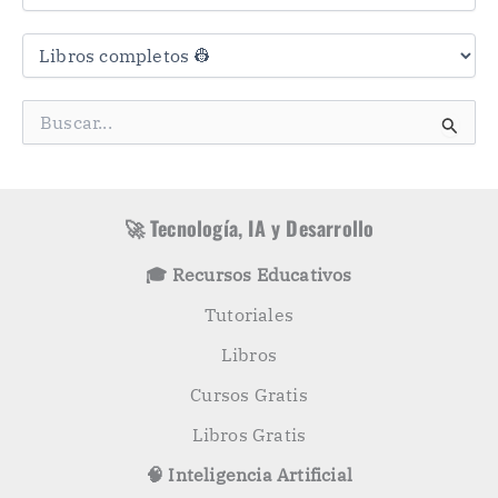
C
a
t
e
g
B
o
u
r
s
í
c
a
a
s
r
🚀 Tecnología, IA y Desarrollo
p
o
🎓 Recursos Educativos
r
:
Tutoriales
Libros
Cursos Gratis
Libros Gratis
🧠 Inteligencia Artificial