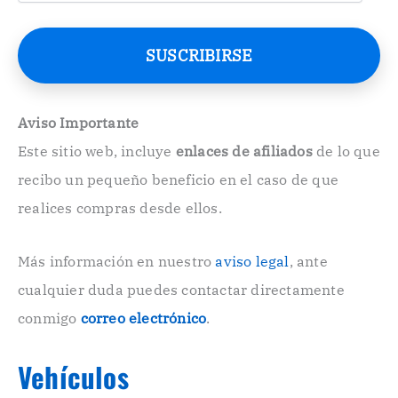
r
r
e
SUSCRIBIRSE
o
E
l
e
Aviso Importante
c
Este sitio web, incluye
enlaces de afiliados
de lo que
t
r
recibo un pequeño beneficio en el caso de que
ó
n
realices compras desde ellos.
i
c
o
Más información en nuestro
aviso legal
, ante
.
cualquier duda puedes contactar directamente
.
conmigo
correo electrónico
.
Vehículos