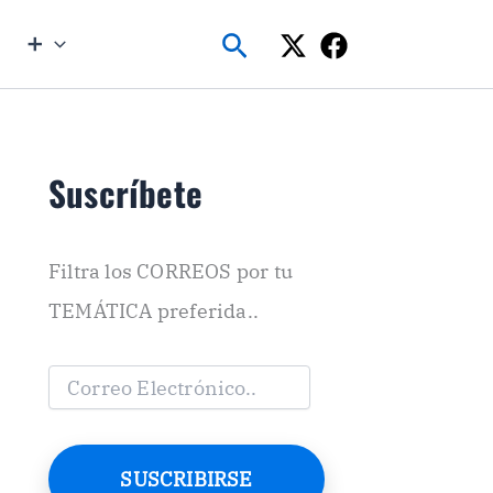
Buscar
➕
Suscríbete
Filtra los CORREOS por tu
TEMÁTICA preferida..
C
o
r
r
e
SUSCRIBIRSE
o