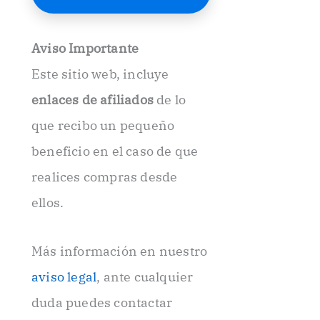
E
l
e
Aviso Importante
c
t
Este sitio web, incluye
r
ó
enlaces de afiliados
de lo
n
i
que recibo un pequeño
c
beneficio en el caso de que
o
.
realices compras desde
.
ellos.
Más información en nuestro
aviso legal
, ante cualquier
duda puedes contactar