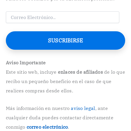
C
o
r
r
e
SUSCRIBIRSE
o
E
l
e
Aviso Importante
c
Este sitio web, incluye
enlaces de afiliados
de lo que
t
r
recibo un pequeño beneficio en el caso de que
ó
n
realices compras desde ellos.
i
c
o
Más información en nuestro
aviso legal
, ante
.
cualquier duda puedes contactar directamente
.
conmigo
correo electrónico
.