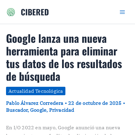
Ir
CIBERED
al
contenido
Google lanza una nueva
herramienta para eliminar
tus datos de los resultados
de búsqueda
Actualidad Tecnológica
Pablo Álvarez Corredera
•
22 de octubre de 2025
•
Buscador
,
Google
,
Privacidad
En I/O 2022 en mayo, Google anunció una nueva