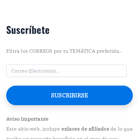
Suscríbete
Filtra los CORREOS por tu TEMÁTICA preferida..
C
o
r
r
e
SUSCRIBIRSE
o
E
l
e
Aviso Importante
c
Este sitio web, incluye
enlaces de afiliados
de lo que
t
r
recibo un pequeño beneficio en el caso de que