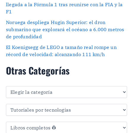
llegada a la Fórmula 1 tras reunirse con la FIA y la
F1
Noruega despliega Hugin Superior: el dron
submarino que explorará el océano a 6.000 metros
de profundidad
El Koenigsegg de LEGO a tamaño real rompe un
récord de velocidad: alcanzando 111 km/h
Otras Categorías
O
t
r
a
s
C
a
t