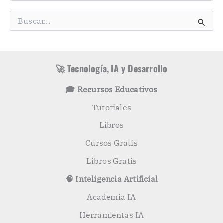
e
g
B
o
u
r
s
í
c
a
a
s
r
🚀 Tecnología, IA y Desarrollo
p
o
🎓 Recursos Educativos
r
:
Tutoriales
Libros
Cursos Gratis
Libros Gratis
🧠 Inteligencia Artificial
Academia IA
Herramientas IA