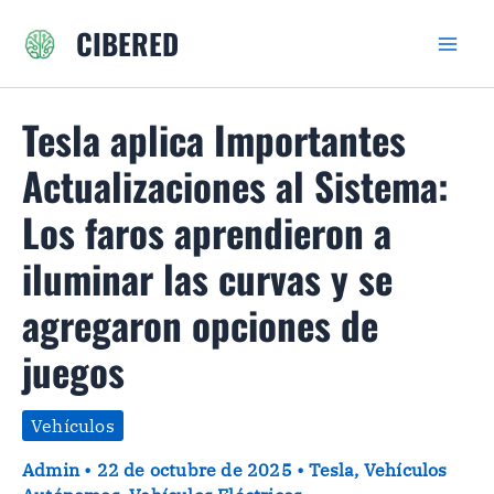
Ir
CIBERED
al
contenido
Tesla aplica Importantes
Actualizaciones al Sistema:
Los faros aprendieron a
iluminar las curvas y se
agregaron opciones de
juegos
Vehículos
Admin
•
22 de octubre de 2025
•
Tesla
,
Vehículos