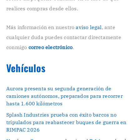
ó
n
realices compras desde ellos.
i
c
o
Más información en nuestro
aviso legal
, ante
.
cualquier duda puedes contactar directamente
.
conmigo
correo electrónico
.
Vehículos
Aurora presenta su segunda generación de
camiones autónomos, preparados para recorrer
hasta 1.600 kilómetros
Splash Industries prueba con éxito barcos no
tripulados para reabastecer buques de guerra en
RIMPAC 2026