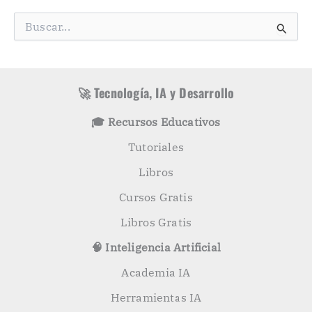
e
g
B
o
u
r
s
í
c
a
a
s
r
🚀 Tecnología, IA y Desarrollo
p
o
🎓 Recursos Educativos
r
:
Tutoriales
Libros
Cursos Gratis
Libros Gratis
🧠 Inteligencia Artificial
Academia IA
Herramientas IA