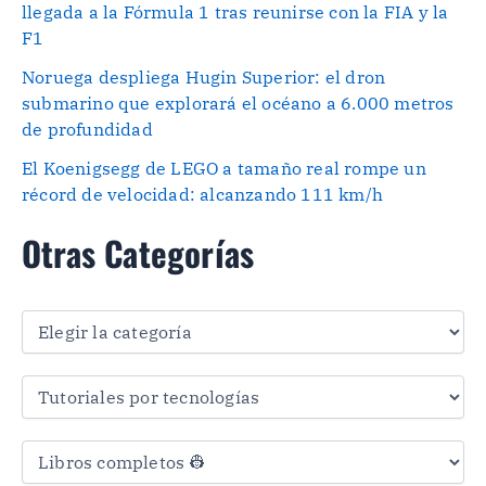
llegada a la Fórmula 1 tras reunirse con la FIA y la
F1
Noruega despliega Hugin Superior: el dron
submarino que explorará el océano a 6.000 metros
de profundidad
El Koenigsegg de LEGO a tamaño real rompe un
récord de velocidad: alcanzando 111 km/h
Otras Categorías
O
t
r
a
s
C
a
t