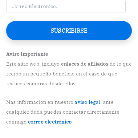
C
o
r
r
e
SUSCRIBIRSE
o
E
l
e
Aviso Importante
c
Este sitio web, incluye
enlaces de afiliados
de lo que
t
r
recibo un pequeño beneficio en el caso de que
ó
n
realices compras desde ellos.
i
c
o
Más información en nuestro
aviso legal
, ante
.
cualquier duda puedes contactar directamente
.
conmigo
correo electrónico
.