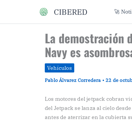
Ir
CIBERED
🚀 Not
al
contenido
La demostración d
Navy es asombrosa
Vehículos
Pablo Álvarez Corredera
•
22 de octu
Los motores del jetpack cobran vid
del Jetpack se lanza al cielo desd
antes de aterrizar en la cubierta 