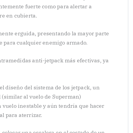
entemente fuerte como para alertar a
e en cubierta.
ente erguida, presentando la mayor parte
le para cualquier enemigo armado.
ontramedidas anti-jetpack más efectivas, ya
el diseño del sistema de los jetpack, un
il (similar al vuelo de Superman)
 vuelo inestable y aún tendría que hacer
al para aterrizar.
ra colocar una escalera en el costado de un