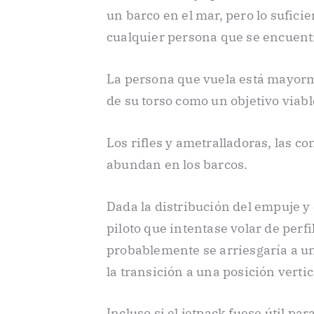
un barco en el mar, pero lo sufici
cualquier persona que se encuentr
La persona que vuela está mayorm
de su torso como un objetivo viab
Los rifles y ametralladoras, las c
abundan en los barcos.
Dada la distribución del empuje y 
piloto que intentase volar de perf
probablemente se arriesgaría a un
la transición a una posición vertic
Incluso si el jetpack fuese útil pa