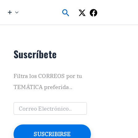
Buscar
➕
Suscríbete
Filtra los CORREOS por tu
TEMÁTICA preferida..
C
o
r
r
e
SUSCRIBIRSE
o