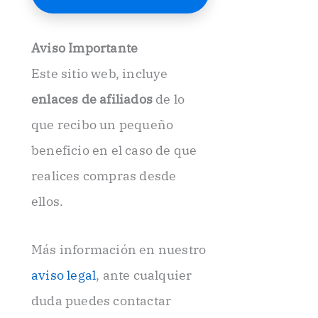
E
l
e
Aviso Importante
c
t
Este sitio web, incluye
r
ó
enlaces de afiliados
de lo
n
i
que recibo un pequeño
c
beneficio en el caso de que
o
.
realices compras desde
.
ellos.
Más información en nuestro
aviso legal
, ante cualquier
duda puedes contactar