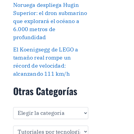
Noruega despliega Hugin
Superior: el dron submarino
que explorará el océano a
6.000 metros de
profundidad
El Koenigsegg de LEGO a
tamaño real rompe un
récord de velocidad:
alcanzando 111 km/h
Otras Categorías
O
t
r
a
s