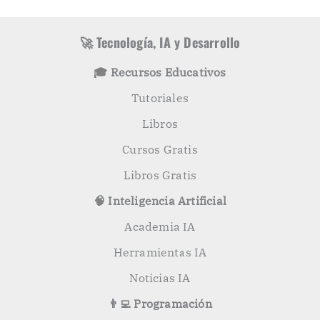
í
c
a
a
s
r
🚀 Tecnología, IA y Desarrollo
p
o
🎓 Recursos Educativos
r
:
Tutoriales
Libros
Cursos Gratis
Libros Gratis
🧠 Inteligencia Artificial
Academia IA
Herramientas IA
Noticias IA
👨‍💻 Programación