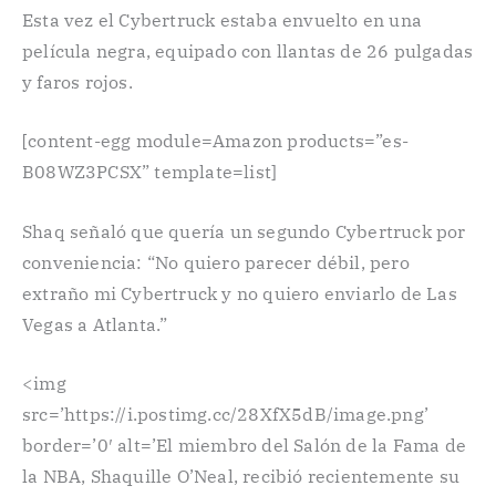
Esta vez el Cybertruck estaba envuelto en una
película negra, equipado con llantas de 26 pulgadas
y faros rojos.
[content-egg module=Amazon products=”es-
B08WZ3PCSX” template=list]
Shaq señaló que quería un segundo Cybertruck por
conveniencia: “No quiero parecer débil, pero
extraño mi Cybertruck y no quiero enviarlo de Las
Vegas a Atlanta.”
<img
src=’https://i.postimg.cc/28XfX5dB/image.png’
border=’0′ alt=’El miembro del Salón de la Fama de
la NBA, Shaquille O’Neal, recibió recientemente su