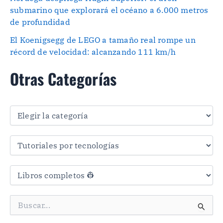
submarino que explorará el océano a 6.000 metros
de profundidad
El Koenigsegg de LEGO a tamaño real rompe un
récord de velocidad: alcanzando 111 km/h
Otras Categorías
O
t
r
a
s
C
a
t
e
g
B
o
u
r
s