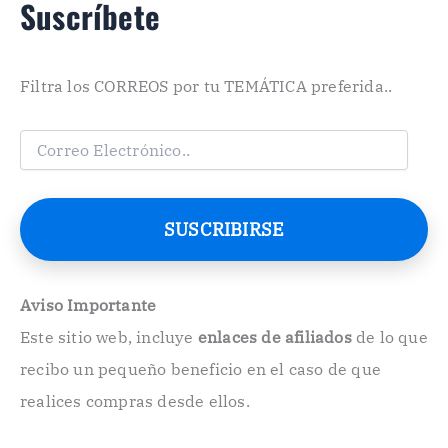
Suscríbete
Filtra los CORREOS por tu TEMÁTICA preferida..
C
o
r
r
e
SUSCRIBIRSE
o
E
l
e
Aviso Importante
c
Este sitio web, incluye
enlaces de afiliados
de lo que
t
r
recibo un pequeño beneficio en el caso de que
ó
n
realices compras desde ellos.
i
c