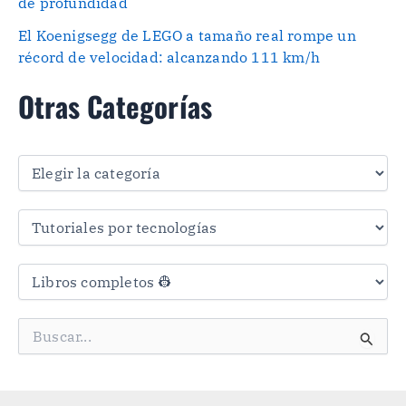
de profundidad
El Koenigsegg de LEGO a tamaño real rompe un
récord de velocidad: alcanzando 111 km/h
Otras Categorías
O
t
r
a
s
C
a
t
e
g
B
o
u
r
s
í
c
a
a