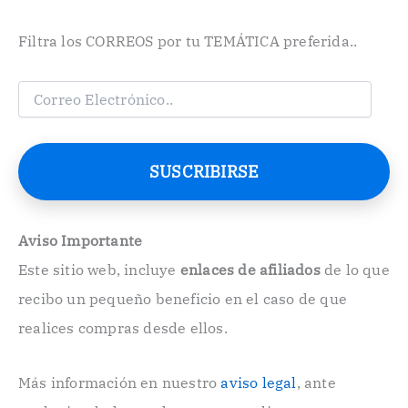
Filtra los CORREOS por tu TEMÁTICA preferida..
C
o
r
r
e
SUSCRIBIRSE
o
E
l
e
Aviso Importante
c
Este sitio web, incluye
enlaces de afiliados
de lo que
t
r
recibo un pequeño beneficio en el caso de que
ó
n
realices compras desde ellos.
i
c
o
Más información en nuestro
aviso legal
, ante
.