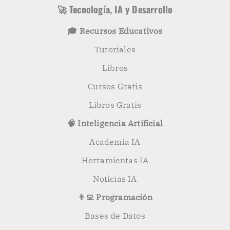
s
r
🚀 Tecnología, IA y Desarrollo
p
o
🎓 Recursos Educativos
r
:
Tutoriales
Libros
Cursos Gratis
Libros Gratis
🧠 Inteligencia Artificial
Academia IA
Herramientas IA
Noticias IA
👨‍💻 Programación
Bases de Datos