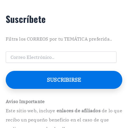
Suscríbete
Filtra los CORREOS por tu TEMÁTICA preferida..
C
o
r
r
e
SUSCRIBIRSE
o
E
l
e
Aviso Importante
c
Este sitio web, incluye
enlaces de afiliados
de lo que
t
r
recibo un pequeño beneficio en el caso de que
ó