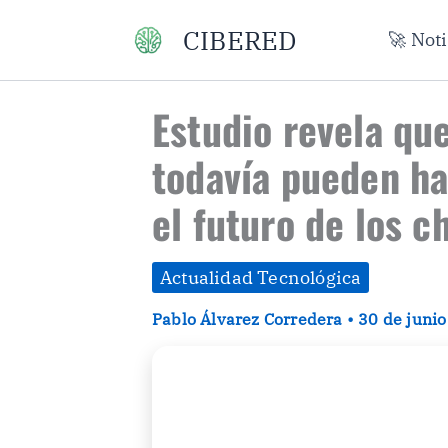
Ir
CIBERED
🚀 Not
al
contenido
Estudio revela que
todavía pueden h
el futuro de los 
Actualidad Tecnológica
Pablo Álvarez Corredera
•
30 de juni