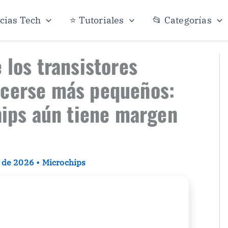
icias Tech
⭐ Tutoriales
📂 Categorías
 los transistores
acerse más pequeños:
chips aún tiene margen
o de 2026
•
Microchips