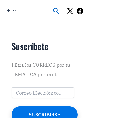
Buscar
➕
Suscríbete
Filtra los CORREOS por tu
TEMÁTICA preferida..
C
o
r
r
e
SUSCRIBIRSE
o