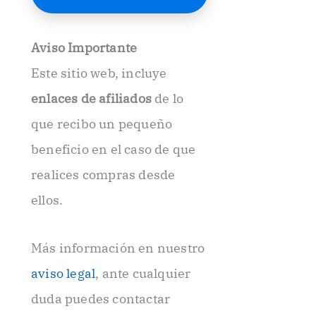
E
l
e
Aviso Importante
c
t
Este sitio web, incluye
r
ó
enlaces de afiliados
de lo
n
i
que recibo un pequeño
c
beneficio en el caso de que
o
.
realices compras desde
.
ellos.
Más información en nuestro
aviso legal
, ante cualquier
duda puedes contactar