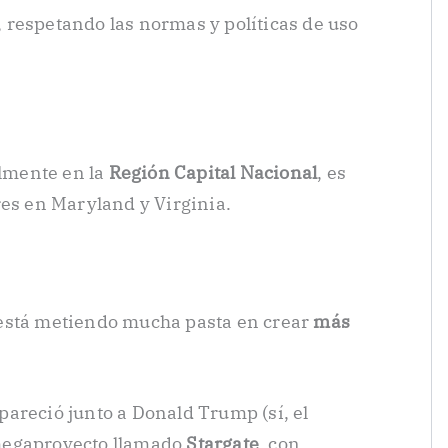
respetando las normas y políticas de uso
almente en la
Región Capital Nacional
, es
res en Maryland y Virginia.
está metiendo mucha pasta en crear
más
areció junto a Donald Trump (sí, el
megaproyecto llamado
Stargate
, con