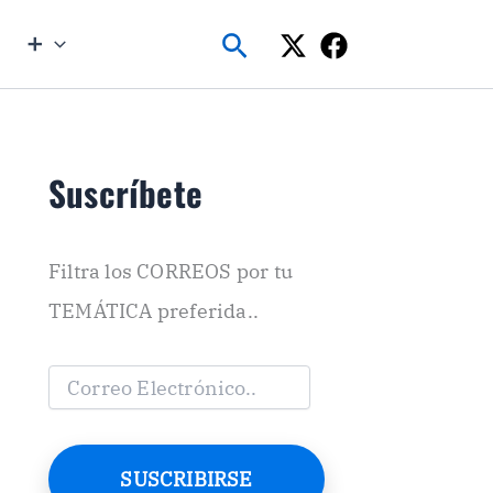
Buscar
➕
Suscríbete
Filtra los CORREOS por tu
TEMÁTICA preferida..
C
o
r
r
e
SUSCRIBIRSE
o