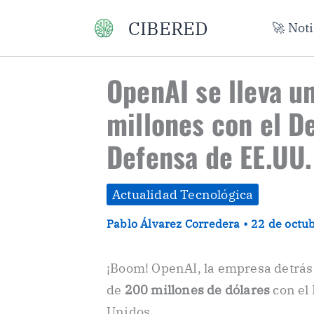
Ir
CIBERED
🚀 Not
al
contenido
OpenAI se lleva u
millones con el 
Defensa de EE.UU.
Actualidad Tecnológica
Pablo Álvarez Corredera
•
22 de octu
¡Boom! OpenAI, la empresa detrás 
de
200 millones de dólares
con el
Unidos.