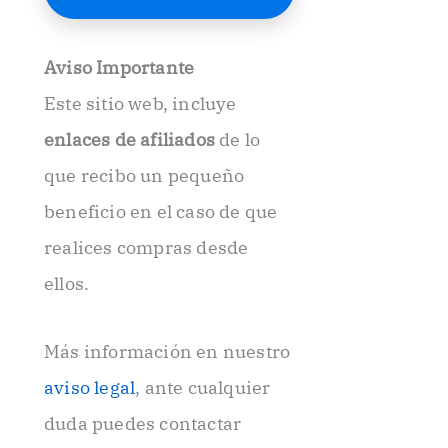
E
l
e
Aviso Importante
c
t
Este sitio web, incluye
r
ó
enlaces de afiliados
de lo
n
i
que recibo un pequeño
c
beneficio en el caso de que
o
.
realices compras desde
.
ellos.
Más información en nuestro
aviso legal
, ante cualquier
duda puedes contactar